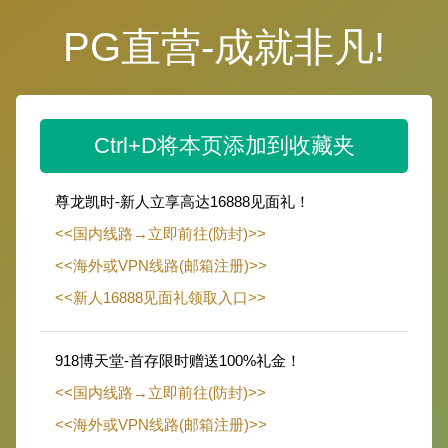
PG直营-成就非凡!
Ctrl+D将本页添加到收藏夹
尊龙凯时-新人立享高达16888见面礼！
<<国内线路→立即前往(防封)>>
<<海外或VPN线路(邮箱注册)>>
<<新人16888见面礼领取入口>>
918博天堂-首存限时赠送100%礼金！
<<国内线路→立即前往(防封)>>
<<海外或VPN线路(邮箱注册)>>